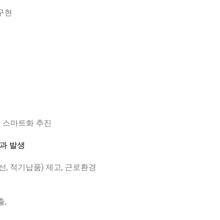
구현
의 스마트화 추진
효과 발생
선, 적기납품) 제고, 근로환경
출,