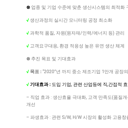
⊗
업종 및 기업 수준에 맞춘 생산시스템의 최적화 
√
생산과정의 실시간 모니터링 공정 최소화
√
과학적 품질, 자원(원자재/인력/에너지 등) 관리
√
고객요구대응, 환경 적응성 높은 유연 생산 체계
⊗
추진 목표 및 기대효과
√
목표 :
“2020”년 까지 중소 제조기업 1만개 공장
√
기대효과 :
도입 기업, 관련 산업등에 직,간접적 
– 직업 효과 : 생산효율 극대화, 고객 만족도(품질개
개선
– 파생효과 : 관련 S/W, H/W 시장의 활성화 고용창